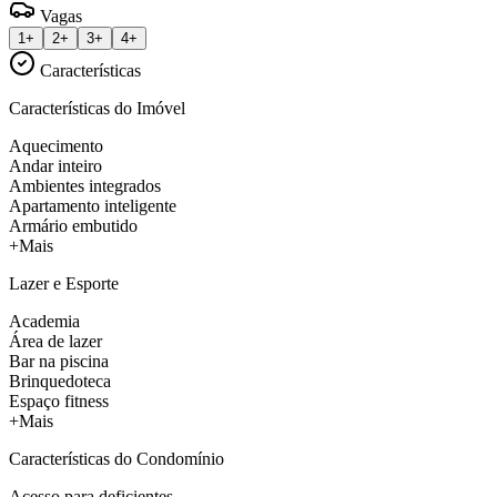
Vagas
1+
2+
3+
4+
Características
Características do Imóvel
Aquecimento
Andar inteiro
Ambientes integrados
Apartamento inteligente
Armário embutido
+Mais
Lazer e Esporte
Academia
Área de lazer
Bar na piscina
Brinquedoteca
Espaço fitness
+Mais
Características do Condomínio
Acesso para deficientes