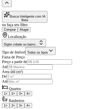
Busca Inteligente com IA
Beta
ou faça seu filtro
Comprar
Alugar
Localização
Digite cidade ou bairro...
Tipo de Imóvel
Todos os tipos
Faixa de Preço
Preço a partir de
Até
Área útil (m²)
De
Até
Quartos
1+
2+
3+
4+
Banheiros
1+
2+
3+
4+