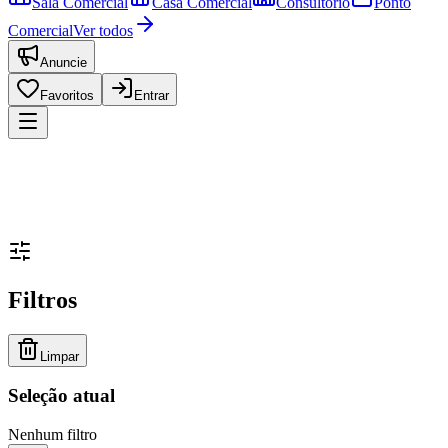
Sala Comercial
Casa Comercial
Consultório
Ponto
Comercial
Ver todos
Anuncie
Favoritos
Entrar
Filtros
Limpar
Seleção atual
Nenhum filtro