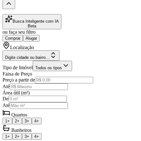
Busca Inteligente com IA
Beta
ou faça seu filtro
Comprar
Alugar
Localização
Digite cidade ou bairro...
Tipo de Imóvel
Todos os tipos
Faixa de Preço
Preço a partir de
Até
Área útil (m²)
De
Até
Quartos
1+
2+
3+
4+
Banheiros
1+
2+
3+
4+