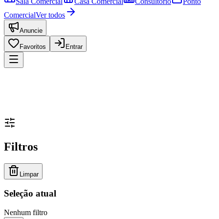
Sala Comercial
Casa Comercial
Consultório
Ponto
Comercial
Ver todos
Anuncie
Favoritos
Entrar
Filtros
Limpar
Seleção atual
Nenhum filtro