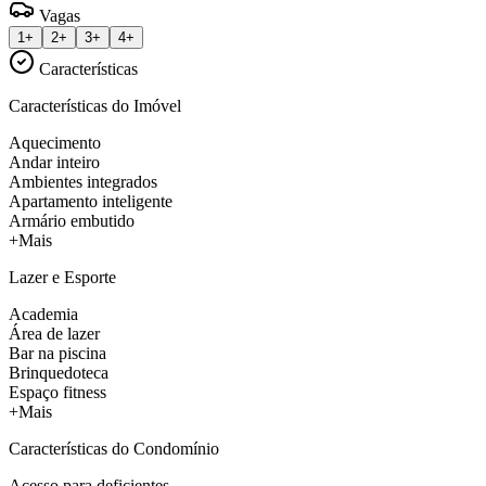
Vagas
1+
2+
3+
4+
Características
Características do Imóvel
Aquecimento
Andar inteiro
Ambientes integrados
Apartamento inteligente
Armário embutido
+Mais
Lazer e Esporte
Academia
Área de lazer
Bar na piscina
Brinquedoteca
Espaço fitness
+Mais
Características do Condomínio
Acesso para deficientes