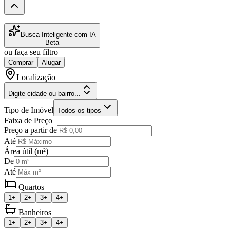
Busca Inteligente com IA
Beta
ou faça seu filtro
Comprar
Alugar
Localização
Digite cidade ou bairro...
Tipo de Imóvel
Todos os tipos
Faixa de Preço
Preço a partir de
Até
Área útil (m²)
De
Até
Quartos
1+
2+
3+
4+
Banheiros
1+
2+
3+
4+