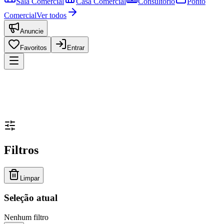
Sala Comercial
Casa Comercial
Consultório
Ponto
Comercial
Ver todos
Anuncie
Favoritos
Entrar
Filtros
Limpar
Seleção atual
Nenhum filtro