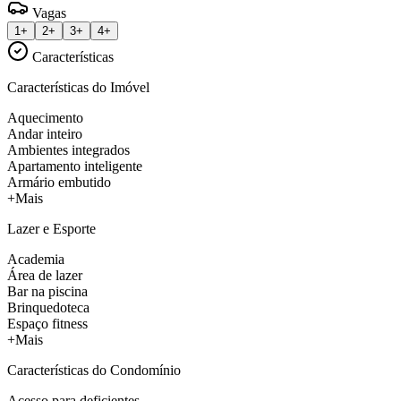
Vagas
1+
2+
3+
4+
Características
Características do Imóvel
Aquecimento
Andar inteiro
Ambientes integrados
Apartamento inteligente
Armário embutido
+Mais
Lazer e Esporte
Academia
Área de lazer
Bar na piscina
Brinquedoteca
Espaço fitness
+Mais
Características do Condomínio
Acesso para deficientes