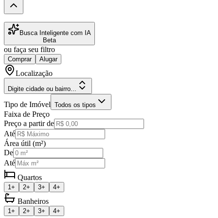
Busca Inteligente com IA
Beta
ou faça seu filtro
Comprar
Alugar
Localização
Digite cidade ou bairro...
Tipo de Imóvel
Todos os tipos
Faixa de Preço
Preço a partir de
Até
Área útil (m²)
De
Até
Quartos
1+
2+
3+
4+
Banheiros
1+
2+
3+
4+