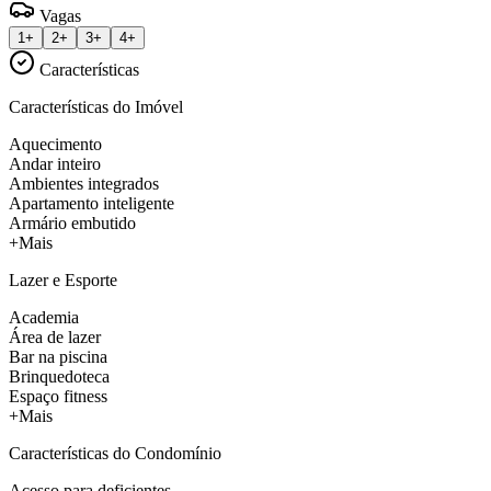
Vagas
1+
2+
3+
4+
Características
Características do Imóvel
Aquecimento
Andar inteiro
Ambientes integrados
Apartamento inteligente
Armário embutido
+Mais
Lazer e Esporte
Academia
Área de lazer
Bar na piscina
Brinquedoteca
Espaço fitness
+Mais
Características do Condomínio
Acesso para deficientes