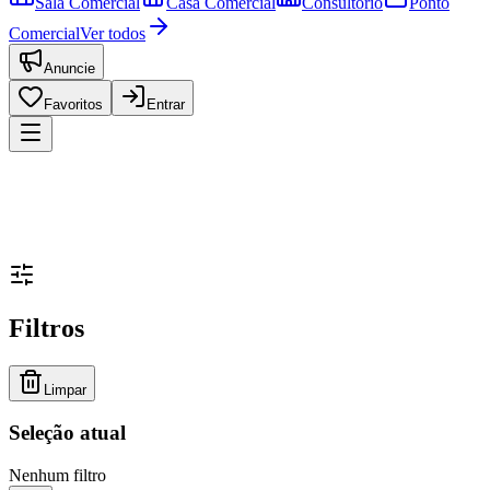
Sala Comercial
Casa Comercial
Consultório
Ponto
Comercial
Ver todos
Anuncie
Favoritos
Entrar
Filtros
Limpar
Seleção atual
Nenhum filtro