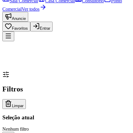
Sala Comercial
Casa Comercial
Consultório
Ponto
Comercial
Ver todos
Anuncie
Favoritos
Entrar
Filtros
Limpar
Seleção atual
Nenhum filtro