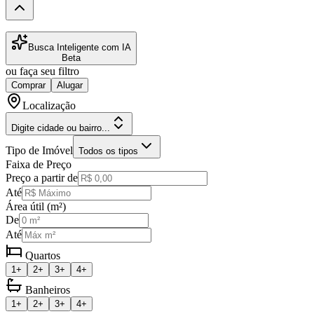
Busca Inteligente com IA
Beta
ou faça seu filtro
Comprar
Alugar
Localização
Digite cidade ou bairro...
Tipo de Imóvel
Todos os tipos
Faixa de Preço
Preço a partir de
Até
Área útil (m²)
De
Até
Quartos
1+
2+
3+
4+
Banheiros
1+
2+
3+
4+