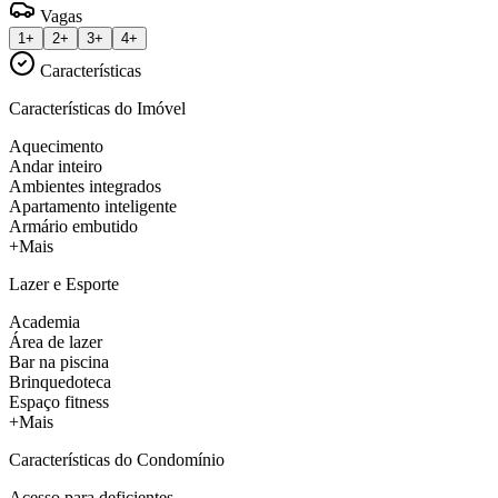
Vagas
1+
2+
3+
4+
Características
Características do Imóvel
Aquecimento
Andar inteiro
Ambientes integrados
Apartamento inteligente
Armário embutido
+Mais
Lazer e Esporte
Academia
Área de lazer
Bar na piscina
Brinquedoteca
Espaço fitness
+Mais
Características do Condomínio
Acesso para deficientes