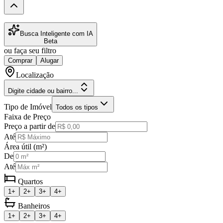
Busca Inteligente com IA
Beta
ou faça seu filtro
Comprar
Alugar
Localização
Digite cidade ou bairro...
Tipo de Imóvel
Todos os tipos
Faixa de Preço
Preço a partir de
Até
Área útil (m²)
De
Até
Quartos
1+
2+
3+
4+
Banheiros
1+
2+
3+
4+