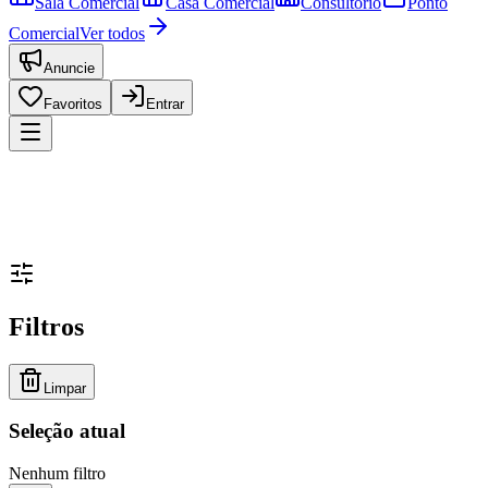
Sala Comercial
Casa Comercial
Consultório
Ponto
Comercial
Ver todos
Anuncie
Favoritos
Entrar
Filtros
Limpar
Seleção atual
Nenhum filtro