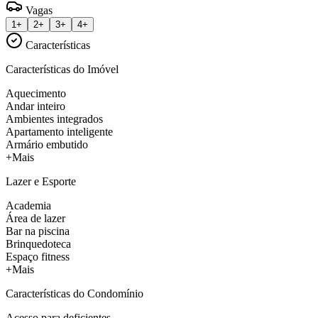
Vagas
1+
2+
3+
4+
Características
Características do Imóvel
Aquecimento
Andar inteiro
Ambientes integrados
Apartamento inteligente
Armário embutido
+Mais
Lazer e Esporte
Academia
Área de lazer
Bar na piscina
Brinquedoteca
Espaço fitness
+Mais
Características do Condomínio
Acesso para deficientes