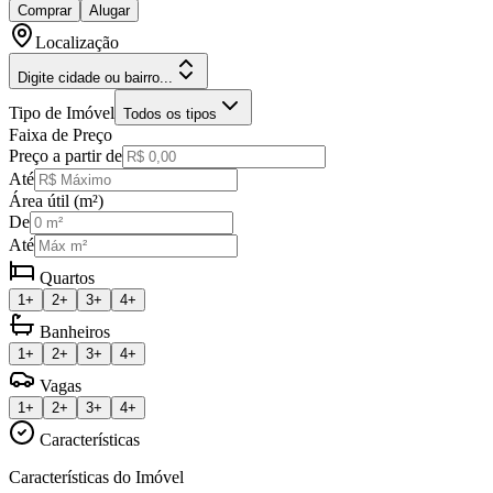
Comprar
Alugar
Localização
Digite cidade ou bairro...
Tipo de Imóvel
Todos os tipos
Faixa de Preço
Preço a partir de
Até
Área útil (m²)
De
Até
Quartos
1+
2+
3+
4+
Banheiros
1+
2+
3+
4+
Vagas
1+
2+
3+
4+
Características
Características do Imóvel