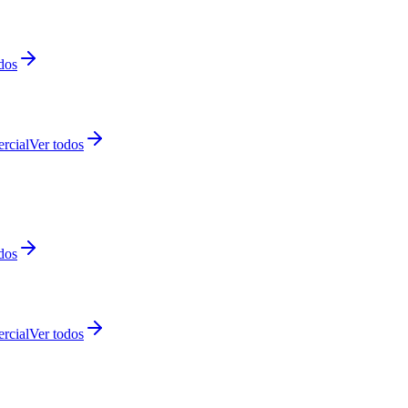
dos
rcial
Ver todos
dos
rcial
Ver todos