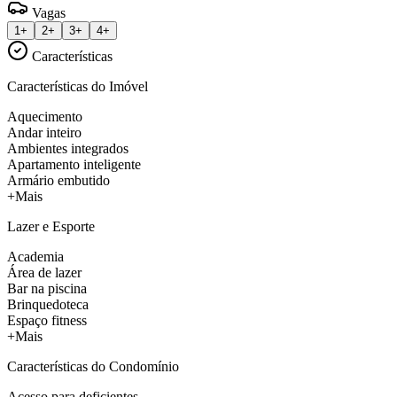
Vagas
1+
2+
3+
4+
Características
Características do Imóvel
Aquecimento
Andar inteiro
Ambientes integrados
Apartamento inteligente
Armário embutido
+Mais
Lazer e Esporte
Academia
Área de lazer
Bar na piscina
Brinquedoteca
Espaço fitness
+Mais
Características do Condomínio
Acesso para deficientes