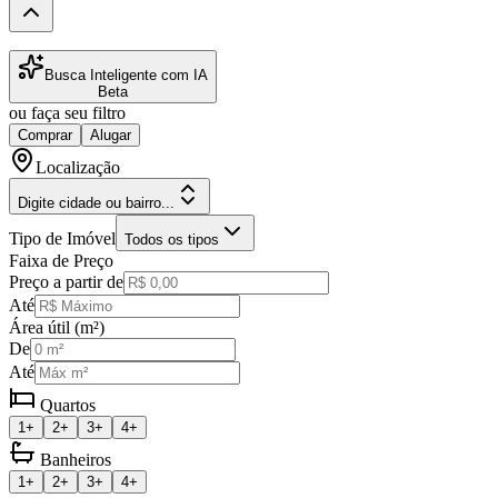
Busca Inteligente com IA
Beta
ou faça seu filtro
Comprar
Alugar
Localização
Digite cidade ou bairro...
Tipo de Imóvel
Todos os tipos
Faixa de Preço
Preço a partir de
Até
Área útil (m²)
De
Até
Quartos
1+
2+
3+
4+
Banheiros
1+
2+
3+
4+