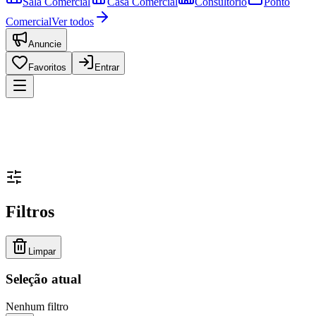
Sala Comercial
Casa Comercial
Consultório
Ponto
Comercial
Ver todos
Anuncie
Favoritos
Entrar
Filtros
Limpar
Seleção atual
Nenhum filtro