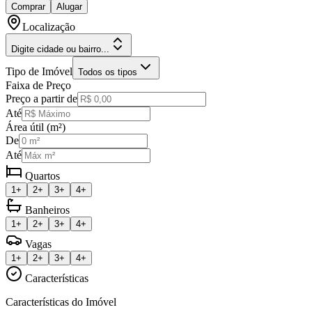
Comprar
Alugar
Localização
Digite cidade ou bairro...
Tipo de Imóvel
Todos os tipos
Faixa de Preço
Preço a partir de
Até
Área útil (m²)
De
Até
Quartos
1+
2+
3+
4+
Banheiros
1+
2+
3+
4+
Vagas
1+
2+
3+
4+
Características
Características do Imóvel