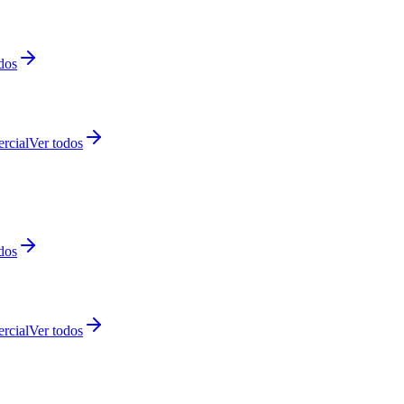
dos
rcial
Ver todos
dos
rcial
Ver todos