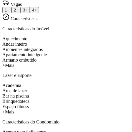
Vagas
1+
2+
3+
4+
Características
Características do Imóvel
Aquecimento
Andar inteiro
Ambientes integrados
Apartamento inteligente
Armário embutido
+Mais
Lazer e Esporte
Academia
Área de lazer
Bar na piscina
Brinquedoteca
Espaço fitness
+Mais
Características do Condomínio
Acesso para deficientes