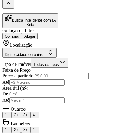
Busca Inteligente com IA
Beta
ou faça seu filtro
Comprar
Alugar
Localização
Digite cidade ou bairro...
Tipo de Imóvel
Todos os tipos
Faixa de Preço
Preço a partir de
Até
Área útil (m²)
De
Até
Quartos
1+
2+
3+
4+
Banheiros
1+
2+
3+
4+