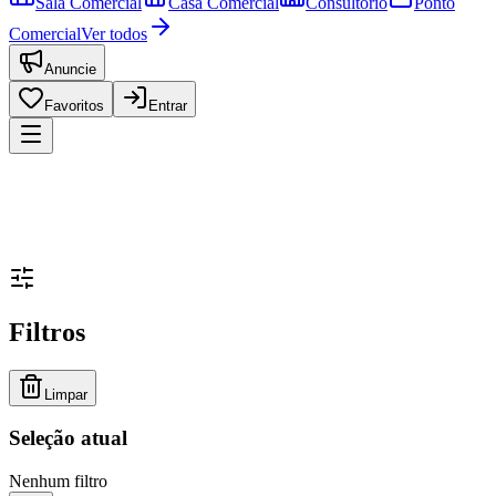
Sala Comercial
Casa Comercial
Consultório
Ponto
Comercial
Ver todos
Anuncie
Favoritos
Entrar
Filtros
Limpar
Seleção atual
Nenhum filtro