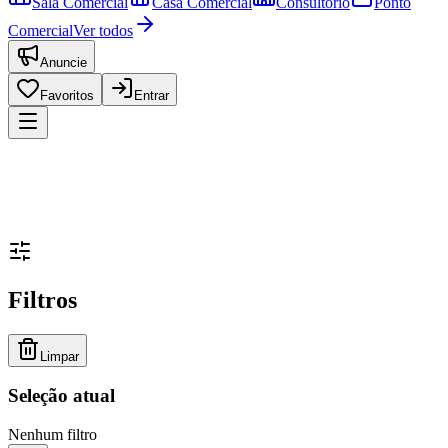
Sala Comercial
Casa Comercial
Consultório
Ponto
Comercial
Ver todos
Anuncie
Favoritos
Entrar
Filtros
Limpar
Seleção atual
Nenhum filtro