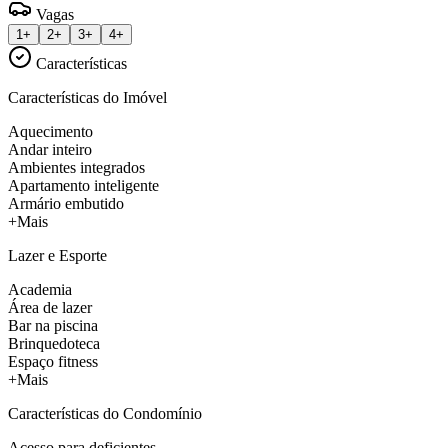
Vagas
1+
2+
3+
4+
Características
Características do Imóvel
Aquecimento
Andar inteiro
Ambientes integrados
Apartamento inteligente
Armário embutido
+Mais
Lazer e Esporte
Academia
Área de lazer
Bar na piscina
Brinquedoteca
Espaço fitness
+Mais
Características do Condomínio
Acesso para deficientes