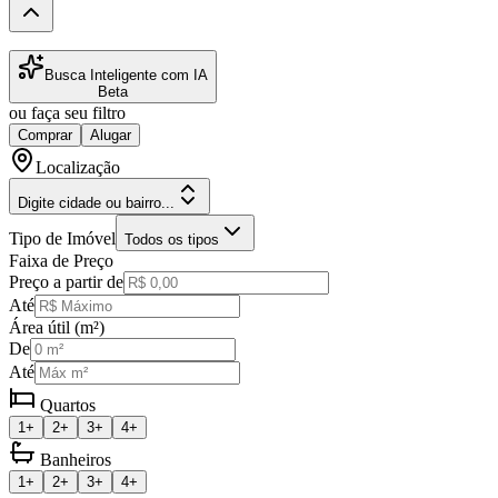
Busca Inteligente com IA
Beta
ou faça seu filtro
Comprar
Alugar
Localização
Digite cidade ou bairro...
Tipo de Imóvel
Todos os tipos
Faixa de Preço
Preço a partir de
Até
Área útil (m²)
De
Até
Quartos
1+
2+
3+
4+
Banheiros
1+
2+
3+
4+