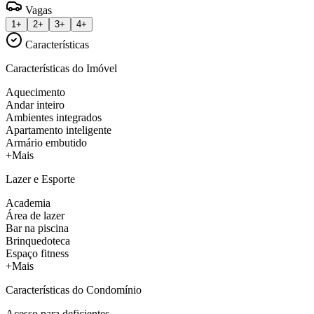
Vagas
1+
2+
3+
4+
Características
Características do Imóvel
Aquecimento
Andar inteiro
Ambientes integrados
Apartamento inteligente
Armário embutido
+Mais
Lazer e Esporte
Academia
Área de lazer
Bar na piscina
Brinquedoteca
Espaço fitness
+Mais
Características do Condomínio
Acesso para deficientes