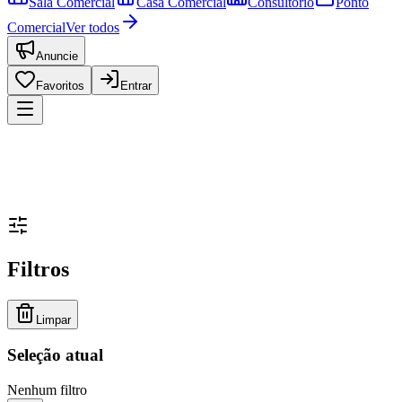
Sala Comercial
Casa Comercial
Consultório
Ponto
Comercial
Ver todos
Anuncie
Favoritos
Entrar
Filtros
Limpar
Seleção atual
Nenhum filtro