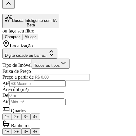
Busca Inteligente com IA
Beta
ou faça seu filtro
Comprar
Alugar
Localização
Digite cidade ou bairro...
Tipo de Imóvel
Todos os tipos
Faixa de Preço
Preço a partir de
Até
Área útil (m²)
De
Até
Quartos
1+
2+
3+
4+
Banheiros
1+
2+
3+
4+