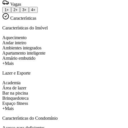
Vagas
1+
2+
3+
4+
Características
Características do Imóvel
Aquecimento
Andar inteiro
Ambientes integrados
Apartamento inteligente
Armário embutido
+Mais
Lazer e Esporte
Academia
Área de lazer
Bar na piscina
Brinquedoteca
Espaço fitness
+Mais
Características do Condomínio
Acesso para deficientes