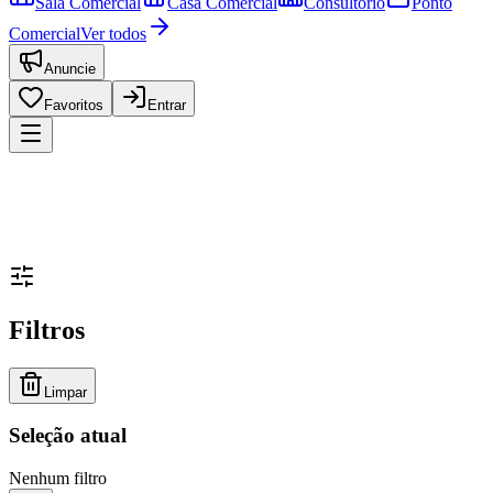
Sala Comercial
Casa Comercial
Consultório
Ponto
Comercial
Ver todos
Anuncie
Favoritos
Entrar
Filtros
Limpar
Seleção atual
Nenhum filtro