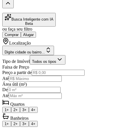
Busca Inteligente com IA
Beta
ou faça seu filtro
Comprar
Alugar
Localização
Digite cidade ou bairro...
Tipo de Imóvel
Todos os tipos
Faixa de Preço
Preço a partir de
Até
Área útil (m²)
De
Até
Quartos
1+
2+
3+
4+
Banheiros
1+
2+
3+
4+