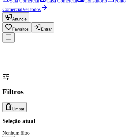
Sala Comercial
Casa Comercial
Consultório
Ponto
Comercial
Ver todos
Anuncie
Favoritos
Entrar
Filtros
Limpar
Seleção atual
Nenhum filtro