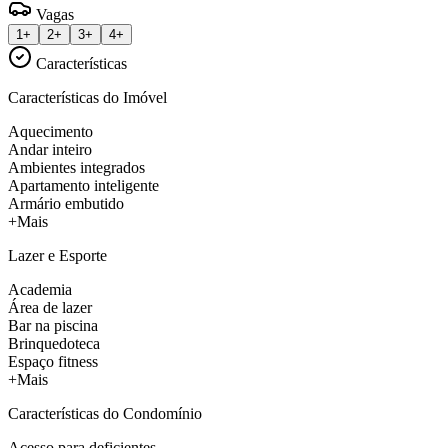
Vagas
1+
2+
3+
4+
Características
Características do Imóvel
Aquecimento
Andar inteiro
Ambientes integrados
Apartamento inteligente
Armário embutido
+Mais
Lazer e Esporte
Academia
Área de lazer
Bar na piscina
Brinquedoteca
Espaço fitness
+Mais
Características do Condomínio
Acesso para deficientes