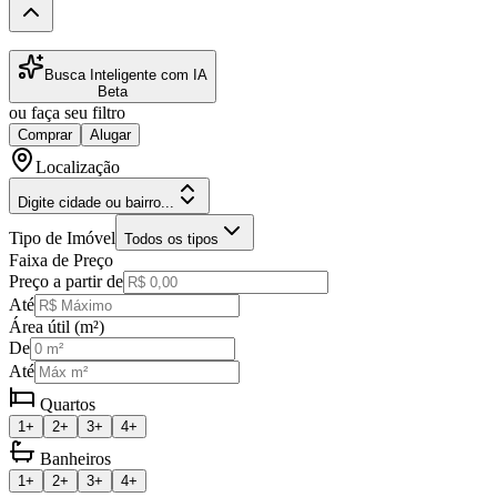
Busca Inteligente com IA
Beta
ou faça seu filtro
Comprar
Alugar
Localização
Digite cidade ou bairro...
Tipo de Imóvel
Todos os tipos
Faixa de Preço
Preço a partir de
Até
Área útil (m²)
De
Até
Quartos
1+
2+
3+
4+
Banheiros
1+
2+
3+
4+