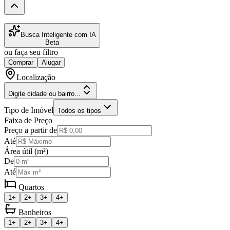
Busca Inteligente com IA
Beta
ou faça seu filtro
Comprar
Alugar
Localização
Digite cidade ou bairro...
Tipo de Imóvel
Todos os tipos
Faixa de Preço
Preço a partir de
Até
Área útil (m²)
De
Até
Quartos
1+
2+
3+
4+
Banheiros
1+
2+
3+
4+