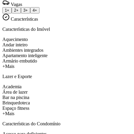
Vagas
1+
2+
3+
4+
Características
Características do Imóvel
Aquecimento
Andar inteiro
Ambientes integrados
Apartamento inteligente
Armário embutido
+Mais
Lazer e Esporte
Academia
Área de lazer
Bar na piscina
Brinquedoteca
Espaço fitness
+Mais
Características do Condomínio
Acesso para deficientes