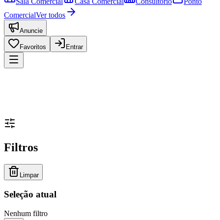
Sala Comercial
Casa Comercial
Consultório
Ponto
Comercial
Ver todos
Anuncie
Favoritos
Entrar
Filtros
Limpar
Seleção atual
Nenhum filtro