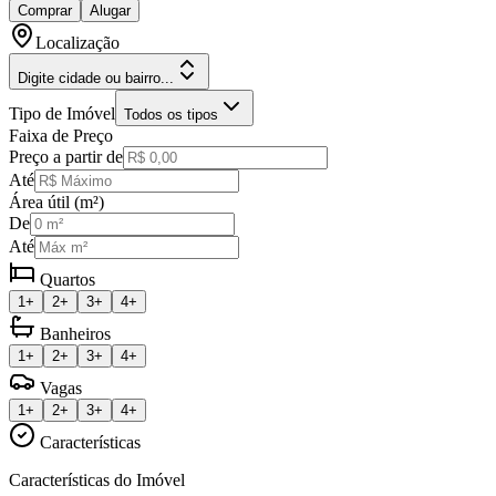
Comprar
Alugar
Localização
Digite cidade ou bairro...
Tipo de Imóvel
Todos os tipos
Faixa de Preço
Preço a partir de
Até
Área útil (m²)
De
Até
Quartos
1+
2+
3+
4+
Banheiros
1+
2+
3+
4+
Vagas
1+
2+
3+
4+
Características
Características do Imóvel