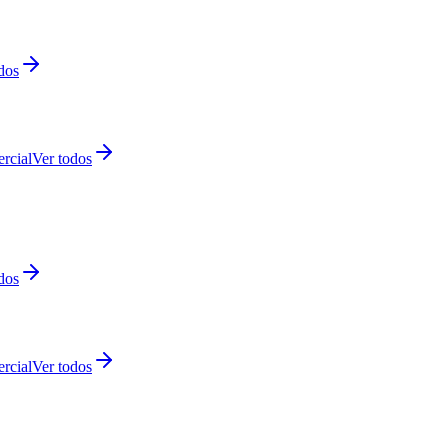
dos
rcial
Ver todos
dos
rcial
Ver todos