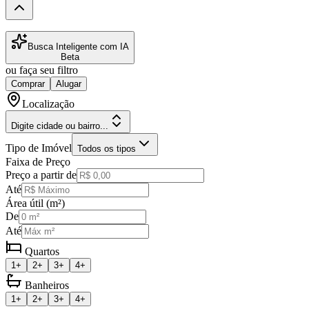
Busca Inteligente com IA
Beta
ou faça seu filtro
Comprar
Alugar
Localização
Digite cidade ou bairro...
Tipo de Imóvel
Todos os tipos
Faixa de Preço
Preço a partir de
Até
Área útil (m²)
De
Até
Quartos
1+
2+
3+
4+
Banheiros
1+
2+
3+
4+