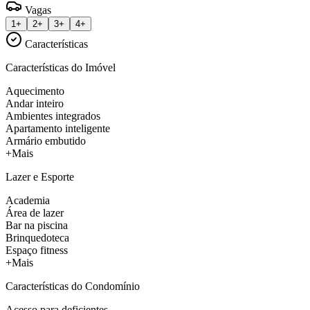
Vagas
1+
2+
3+
4+
Características
Características do Imóvel
Aquecimento
Andar inteiro
Ambientes integrados
Apartamento inteligente
Armário embutido
+Mais
Lazer e Esporte
Academia
Área de lazer
Bar na piscina
Brinquedoteca
Espaço fitness
+Mais
Características do Condomínio
Acesso para deficientes