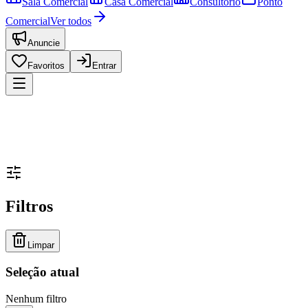
Sala Comercial
Casa Comercial
Consultório
Ponto
Comercial
Ver todos
Anuncie
Favoritos
Entrar
Filtros
Limpar
Seleção atual
Nenhum filtro