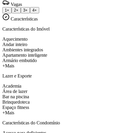
Vagas
1+
2+
3+
4+
Características
Características do Imóvel
Aquecimento
Andar inteiro
Ambientes integrados
Apartamento inteligente
Armário embutido
+Mais
Lazer e Esporte
Academia
Área de lazer
Bar na piscina
Brinquedoteca
Espaço fitness
+Mais
Características do Condomínio
Acesso para deficientes