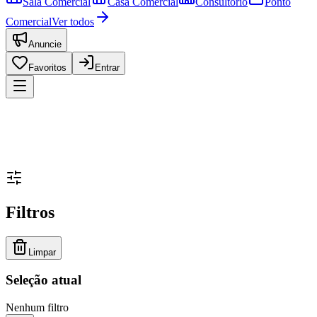
Sala Comercial
Casa Comercial
Consultório
Ponto
Comercial
Ver todos
Anuncie
Favoritos
Entrar
Filtros
Limpar
Seleção atual
Nenhum filtro