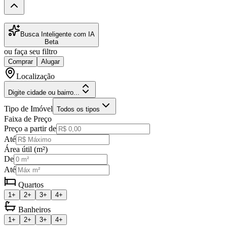
Busca Inteligente com IA
Beta
ou faça seu filtro
Comprar
Alugar
Localização
Digite cidade ou bairro...
Tipo de Imóvel
Todos os tipos
Faixa de Preço
Preço a partir de
Até
Área útil (m²)
De
Até
Quartos
1+
2+
3+
4+
Banheiros
1+
2+
3+
4+