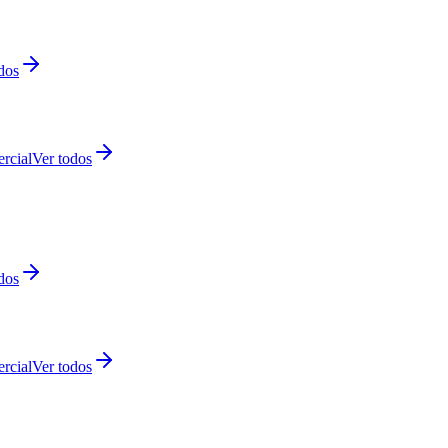
dos
rcial
Ver todos
dos
rcial
Ver todos