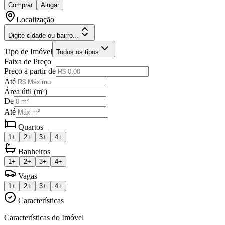
Comprar
Alugar
Localização
Digite cidade ou bairro...
Tipo de Imóvel
Todos os tipos
Faixa de Preço
Preço a partir de
Até
Área útil (m²)
De
Até
Quartos
1+
2+
3+
4+
Banheiros
1+
2+
3+
4+
Vagas
1+
2+
3+
4+
Características
Características do Imóvel