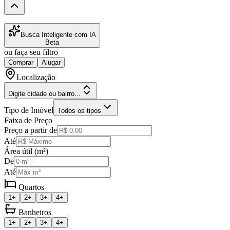
Busca Inteligente com IA
Beta
ou faça seu filtro
Comprar
Alugar
Localização
Digite cidade ou bairro...
Tipo de Imóvel
Todos os tipos
Faixa de Preço
Preço a partir de
Até
Área útil (m²)
De
Até
Quartos
1+
2+
3+
4+
Banheiros
1+
2+
3+
4+