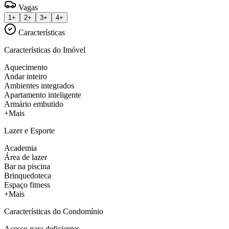
Vagas
1+
2+
3+
4+
Características
Características do Imóvel
Aquecimento
Andar inteiro
Ambientes integrados
Apartamento inteligente
Armário embutido
+Mais
Lazer e Esporte
Academia
Área de lazer
Bar na piscina
Brinquedoteca
Espaço fitness
+Mais
Características do Condomínio
Acesso para deficientes