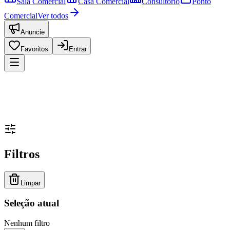
Sala Comercial
Casa Comercial
Consultório
Ponto
Comercial
Ver todos
Anuncie
Favoritos
Entrar
Filtros
Limpar
Seleção atual
Nenhum filtro