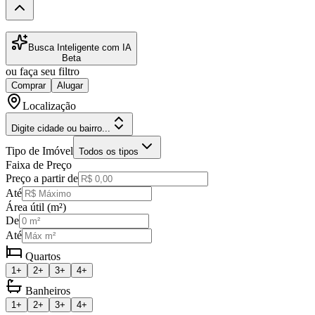
Busca Inteligente com IA
Beta
ou faça seu filtro
Comprar
Alugar
Localização
Digite cidade ou bairro...
Tipo de Imóvel
Todos os tipos
Faixa de Preço
Preço a partir de
Até
Área útil (m²)
De
Até
Quartos
1+
2+
3+
4+
Banheiros
1+
2+
3+
4+