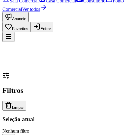
Sala Comercial
Casa Comercial
Consultório
Ponto
Comercial
Ver todos
Anuncie
Favoritos
Entrar
Filtros
Limpar
Seleção atual
Nenhum filtro