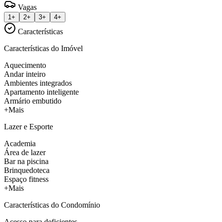
Vagas
1+
2+
3+
4+
Características
Características do Imóvel
Aquecimento
Andar inteiro
Ambientes integrados
Apartamento inteligente
Armário embutido
+Mais
Lazer e Esporte
Academia
Área de lazer
Bar na piscina
Brinquedoteca
Espaço fitness
+Mais
Características do Condomínio
Acesso para deficientes