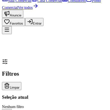
Sala Comercial
Casa Comercial
Consultório
Ponto
Comercial
Ver todos
Anuncie
Favoritos
Entrar
Filtros
Limpar
Seleção atual
Nenhum filtro