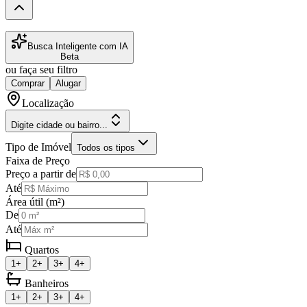
Busca Inteligente com IA
Beta
ou faça seu filtro
Comprar
Alugar
Localização
Digite cidade ou bairro...
Tipo de Imóvel
Todos os tipos
Faixa de Preço
Preço a partir de
Até
Área útil (m²)
De
Até
Quartos
1+
2+
3+
4+
Banheiros
1+
2+
3+
4+