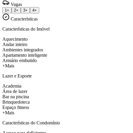
Vagas
1+
2+
3+
4+
Características
Características do Imóvel
Aquecimento
Andar inteiro
Ambientes integrados
Apartamento inteligente
Armário embutido
+Mais
Lazer e Esporte
Academia
Área de lazer
Bar na piscina
Brinquedoteca
Espaço fitness
+Mais
Características do Condomínio
Acesso para deficientes