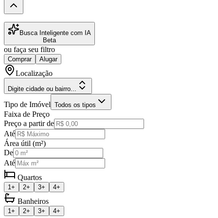
Busca Inteligente com IA
Beta
ou faça seu filtro
Comprar
Alugar
Localização
Digite cidade ou bairro...
Tipo de Imóvel
Todos os tipos
Faixa de Preço
Preço a partir de
Até
Área útil (m²)
De
Até
Quartos
1+
2+
3+
4+
Banheiros
1+
2+
3+
4+