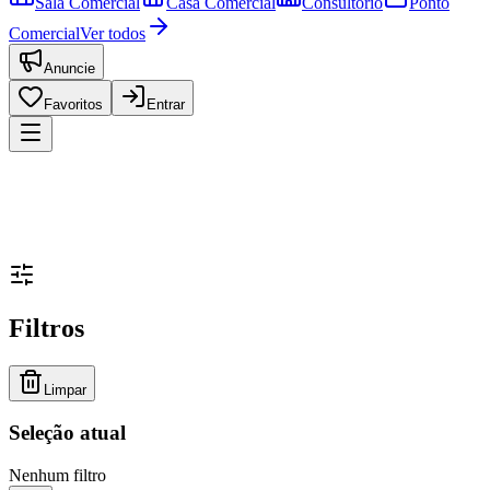
Sala Comercial
Casa Comercial
Consultório
Ponto
Comercial
Ver todos
Anuncie
Favoritos
Entrar
Filtros
Limpar
Seleção atual
Nenhum filtro