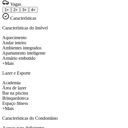
Vagas
1+
2+
3+
4+
Características
Características do Imóvel
Aquecimento
Andar inteiro
Ambientes integrados
Apartamento inteligente
Armário embutido
+Mais
Lazer e Esporte
Academia
Área de lazer
Bar na piscina
Brinquedoteca
Espaço fitness
+Mais
Características do Condomínio
Acesso para deficientes