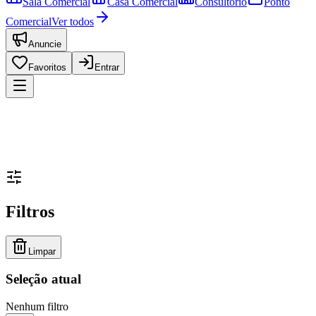
Sala Comercial
Casa Comercial
Consultório
Ponto
Comercial
Ver todos
Anuncie
Favoritos
Entrar
Filtros
Limpar
Seleção atual
Nenhum filtro