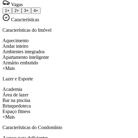
Vagas
1+
2+
3+
4+
Características
Características do Imóvel
Aquecimento
Andar inteiro
Ambientes integrados
Apartamento inteligente
Armário embutido
+Mais
Lazer e Esporte
Academia
Área de lazer
Bar na piscina
Brinquedoteca
Espaço fitness
+Mais
Características do Condomínio
Acesso para deficientes