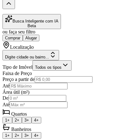
Busca Inteligente com IA
Beta
ou faça seu filtro
Comprar
Alugar
Localização
Digite cidade ou bairro...
Tipo de Imóvel
Todos os tipos
Faixa de Preço
Preço a partir de
Até
Área útil (m²)
De
Até
Quartos
1+
2+
3+
4+
Banheiros
1+
2+
3+
4+