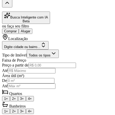
Busca Inteligente com IA
Beta
ou faça seu filtro
Comprar
Alugar
Localização
Digite cidade ou bairro...
Tipo de Imóvel
Todos os tipos
Faixa de Preço
Preço a partir de
Até
Área útil (m²)
De
Até
Quartos
1+
2+
3+
4+
Banheiros
1+
2+
3+
4+