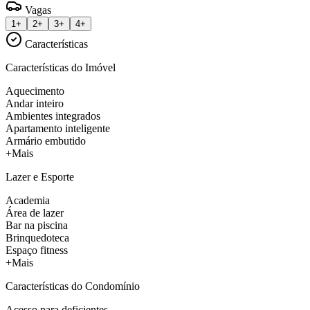
Vagas
1+
2+
3+
4+
Características
Características do Imóvel
Aquecimento
Andar inteiro
Ambientes integrados
Apartamento inteligente
Armário embutido
+Mais
Lazer e Esporte
Academia
Área de lazer
Bar na piscina
Brinquedoteca
Espaço fitness
+Mais
Características do Condomínio
Acesso para deficientes