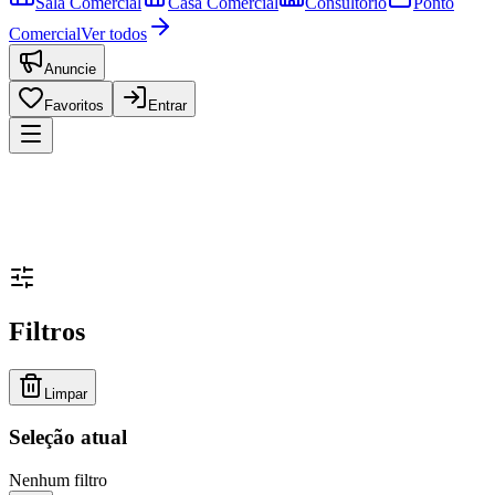
Sala Comercial
Casa Comercial
Consultório
Ponto
Comercial
Ver todos
Anuncie
Favoritos
Entrar
Filtros
Limpar
Seleção atual
Nenhum filtro