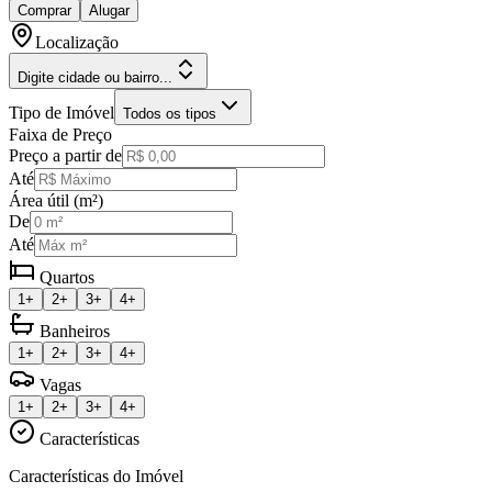
Comprar
Alugar
Localização
Digite cidade ou bairro...
Tipo de Imóvel
Todos os tipos
Faixa de Preço
Preço a partir de
Até
Área útil (m²)
De
Até
Quartos
1+
2+
3+
4+
Banheiros
1+
2+
3+
4+
Vagas
1+
2+
3+
4+
Características
Características do Imóvel