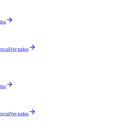
dos
rcial
Ver todos
dos
rcial
Ver todos