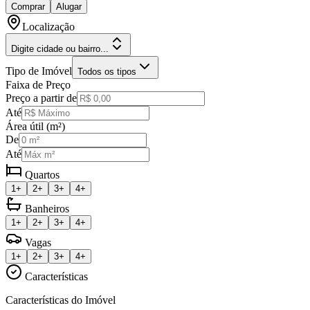
Comprar
Alugar
Localização
Digite cidade ou bairro...
Tipo de Imóvel
Todos os tipos
Faixa de Preço
Preço a partir de
Até
Área útil (m²)
De
Até
Quartos
1+
2+
3+
4+
Banheiros
1+
2+
3+
4+
Vagas
1+
2+
3+
4+
Características
Características do Imóvel