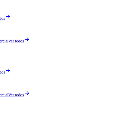
dos
rcial
Ver todos
dos
rcial
Ver todos