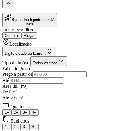
Busca Inteligente com IA
Beta
ou faça seu filtro
Comprar
Alugar
Localização
Digite cidade ou bairro...
Tipo de Imóvel
Todos os tipos
Faixa de Preço
Preço a partir de
Até
Área útil (m²)
De
Até
Quartos
1+
2+
3+
4+
Banheiros
1+
2+
3+
4+