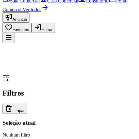
Sala Comercial
Casa Comercial
Consultório
Ponto
Comercial
Ver todos
Anuncie
Favoritos
Entrar
Filtros
Limpar
Seleção atual
Nenhum filtro