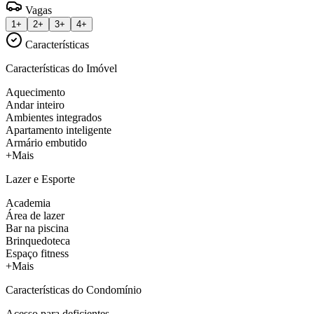
Vagas
1+
2+
3+
4+
Características
Características do Imóvel
Aquecimento
Andar inteiro
Ambientes integrados
Apartamento inteligente
Armário embutido
+Mais
Lazer e Esporte
Academia
Área de lazer
Bar na piscina
Brinquedoteca
Espaço fitness
+Mais
Características do Condomínio
Acesso para deficientes