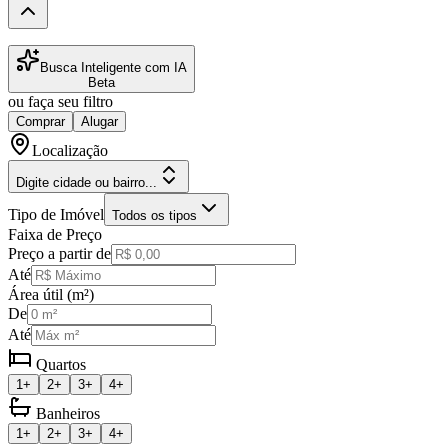
Busca Inteligente com IA
Beta
ou faça seu filtro
Comprar
Alugar
Localização
Digite cidade ou bairro...
Tipo de Imóvel
Todos os tipos
Faixa de Preço
Preço a partir de
Até
Área útil (m²)
De
Até
Quartos
1+
2+
3+
4+
Banheiros
1+
2+
3+
4+