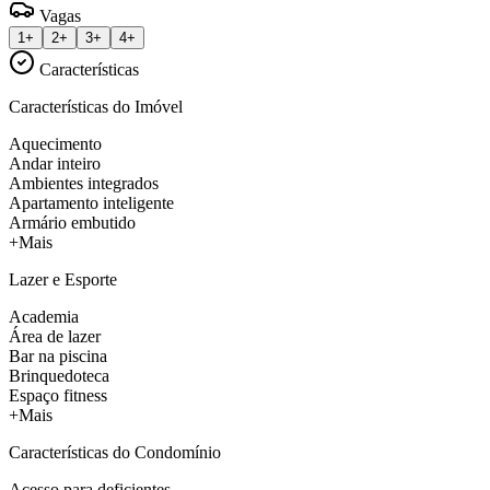
Vagas
1+
2+
3+
4+
Características
Características do Imóvel
Aquecimento
Andar inteiro
Ambientes integrados
Apartamento inteligente
Armário embutido
+Mais
Lazer e Esporte
Academia
Área de lazer
Bar na piscina
Brinquedoteca
Espaço fitness
+Mais
Características do Condomínio
Acesso para deficientes