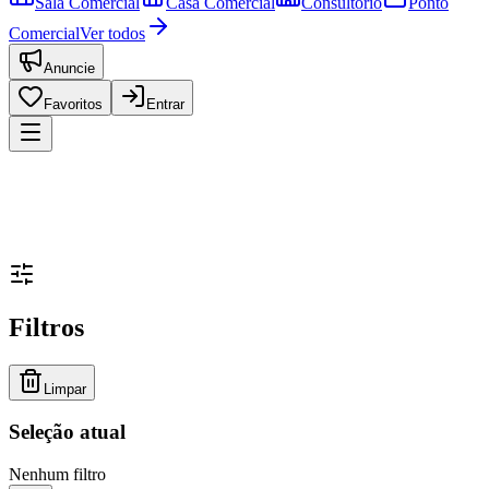
Sala Comercial
Casa Comercial
Consultório
Ponto
Comercial
Ver todos
Anuncie
Favoritos
Entrar
Filtros
Limpar
Seleção atual
Nenhum filtro