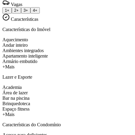
Vagas
1+
2+
3+
4+
Características
Características do Imóvel
Aquecimento
Andar inteiro
Ambientes integrados
Apartamento inteligente
Armário embutido
+Mais
Lazer e Esporte
Academia
Área de lazer
Bar na piscina
Brinquedoteca
Espaço fitness
+Mais
Características do Condomínio
Acesso para deficientes