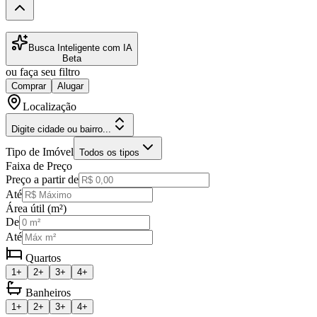
Busca Inteligente com IA
Beta
ou faça seu filtro
Comprar
Alugar
Localização
Digite cidade ou bairro...
Tipo de Imóvel
Todos os tipos
Faixa de Preço
Preço a partir de
Até
Área útil (m²)
De
Até
Quartos
1+
2+
3+
4+
Banheiros
1+
2+
3+
4+