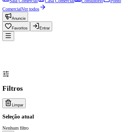
Sala Comercial
Casa Comercial
Consultório
Ponto
Comercial
Ver todos
Anuncie
Favoritos
Entrar
Filtros
Limpar
Seleção atual
Nenhum filtro