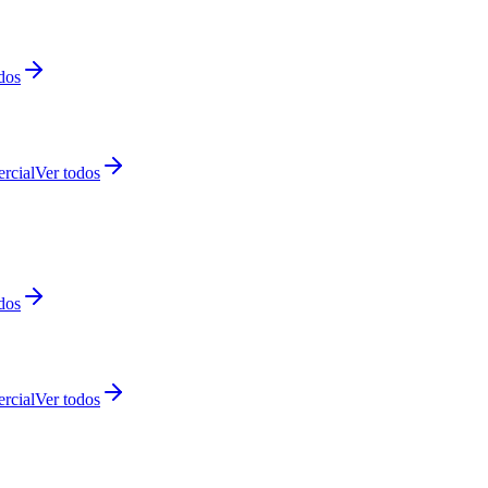
dos
rcial
Ver todos
dos
rcial
Ver todos