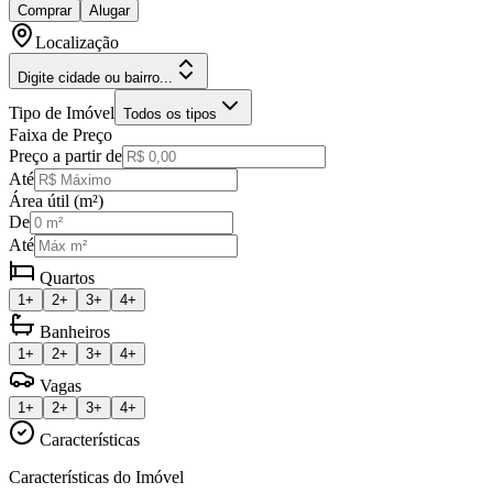
Comprar
Alugar
Localização
Digite cidade ou bairro...
Tipo de Imóvel
Todos os tipos
Faixa de Preço
Preço a partir de
Até
Área útil (m²)
De
Até
Quartos
1+
2+
3+
4+
Banheiros
1+
2+
3+
4+
Vagas
1+
2+
3+
4+
Características
Características do Imóvel