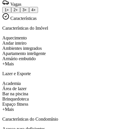
Vagas
1+
2+
3+
4+
Características
Características do Imóvel
Aquecimento
Andar inteiro
Ambientes integrados
Apartamento inteligente
Armário embutido
+Mais
Lazer e Esporte
Academia
Área de lazer
Bar na piscina
Brinquedoteca
Espaço fitness
+Mais
Características do Condomínio
Acesso para deficientes