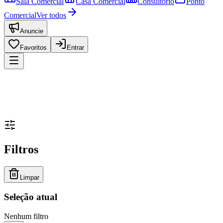
Sala Comercial
Casa Comercial
Consultório
Ponto
Comercial
Ver todos
Anuncie
Favoritos
Entrar
Filtros
Limpar
Seleção atual
Nenhum filtro