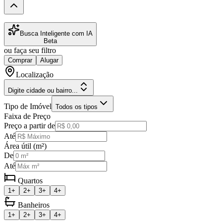
Busca Inteligente com IA
Beta
ou faça seu filtro
Comprar
Alugar
Localização
Digite cidade ou bairro...
Tipo de Imóvel
Todos os tipos
Faixa de Preço
Preço a partir de
Até
Área útil (m²)
De
Até
Quartos
1+
2+
3+
4+
Banheiros
1+
2+
3+
4+