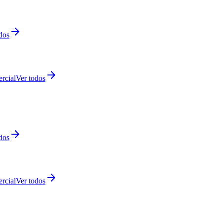
dos
rcial
Ver todos
dos
rcial
Ver todos