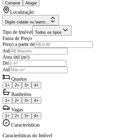
Comprar
Alugar
Localização
Digite cidade ou bairro...
Tipo de Imóvel
Todos os tipos
Faixa de Preço
Preço a partir de
Até
Área útil (m²)
De
Até
Quartos
1+
2+
3+
4+
Banheiros
1+
2+
3+
4+
Vagas
1+
2+
3+
4+
Características
Características do Imóvel