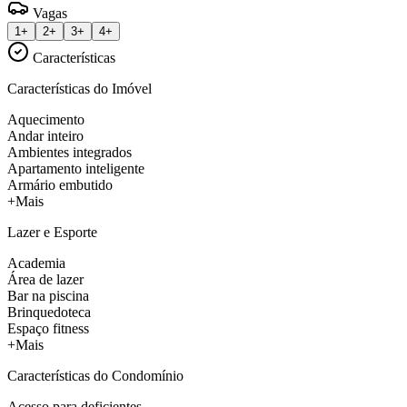
Vagas
1+
2+
3+
4+
Características
Características do Imóvel
Aquecimento
Andar inteiro
Ambientes integrados
Apartamento inteligente
Armário embutido
+Mais
Lazer e Esporte
Academia
Área de lazer
Bar na piscina
Brinquedoteca
Espaço fitness
+Mais
Características do Condomínio
Acesso para deficientes