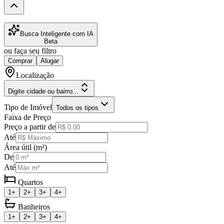
Busca Inteligente com IA
Beta
ou faça seu filtro
Comprar
Alugar
Localização
Digite cidade ou bairro...
Tipo de Imóvel
Todos os tipos
Faixa de Preço
Preço a partir de
Até
Área útil (m²)
De
Até
Quartos
1+
2+
3+
4+
Banheiros
1+
2+
3+
4+