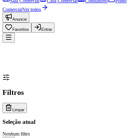
Sala Comercial
Casa Comercial
Consultório
Ponto
Comercial
Ver todos
Anuncie
Favoritos
Entrar
Filtros
Limpar
Seleção atual
Nenhum filtro