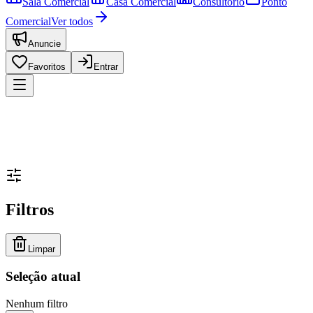
Sala Comercial
Casa Comercial
Consultório
Ponto
Comercial
Ver todos
Anuncie
Favoritos
Entrar
Filtros
Limpar
Seleção atual
Nenhum filtro