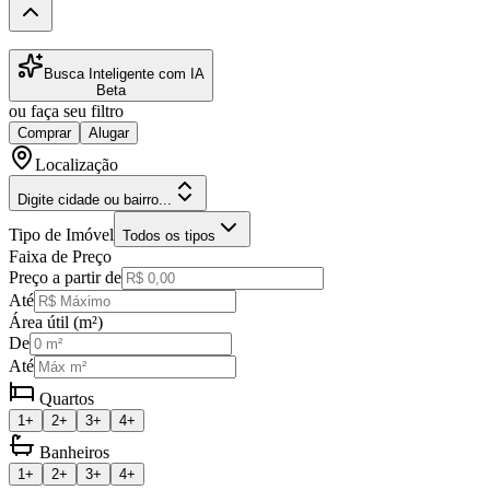
Busca Inteligente com IA
Beta
ou faça seu filtro
Comprar
Alugar
Localização
Digite cidade ou bairro...
Tipo de Imóvel
Todos os tipos
Faixa de Preço
Preço a partir de
Até
Área útil (m²)
De
Até
Quartos
1+
2+
3+
4+
Banheiros
1+
2+
3+
4+