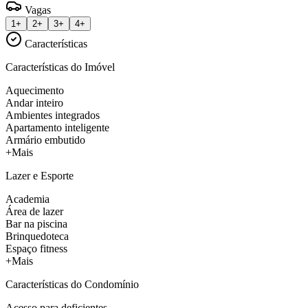
Vagas
1+
2+
3+
4+
Características
Características do Imóvel
Aquecimento
Andar inteiro
Ambientes integrados
Apartamento inteligente
Armário embutido
+Mais
Lazer e Esporte
Academia
Área de lazer
Bar na piscina
Brinquedoteca
Espaço fitness
+Mais
Características do Condomínio
Acesso para deficientes