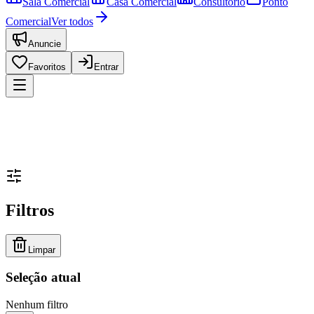
Sala Comercial
Casa Comercial
Consultório
Ponto
Comercial
Ver todos
Anuncie
Favoritos
Entrar
Filtros
Limpar
Seleção atual
Nenhum filtro