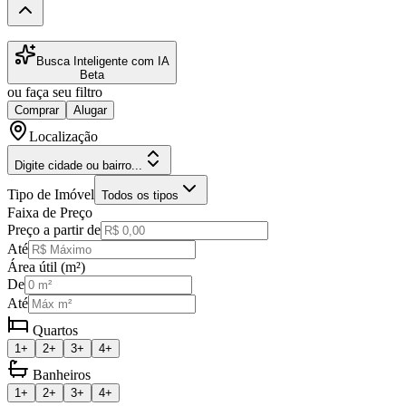
Busca Inteligente com IA
Beta
ou faça seu filtro
Comprar
Alugar
Localização
Digite cidade ou bairro...
Tipo de Imóvel
Todos os tipos
Faixa de Preço
Preço a partir de
Até
Área útil (m²)
De
Até
Quartos
1+
2+
3+
4+
Banheiros
1+
2+
3+
4+