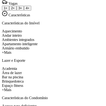
Vagas
1+
2+
3+
4+
Características
Características do Imóvel
Aquecimento
Andar inteiro
Ambientes integrados
Apartamento inteligente
Armário embutido
+Mais
Lazer e Esporte
Academia
Área de lazer
Bar na piscina
Brinquedoteca
Espaço fitness
+Mais
Características do Condomínio
Acesso para deficientes