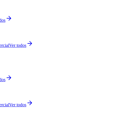
dos
rcial
Ver todos
dos
rcial
Ver todos