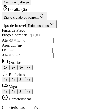
Comprar
Alugar
Localização
Digite cidade ou bairro...
Tipo de Imóvel
Todos os tipos
Faixa de Preço
Preço a partir de
Até
Área útil (m²)
De
Até
Quartos
1+
2+
3+
4+
Banheiros
1+
2+
3+
4+
Vagas
1+
2+
3+
4+
Características
Características do Imóvel