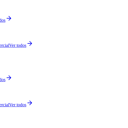
dos
rcial
Ver todos
dos
rcial
Ver todos