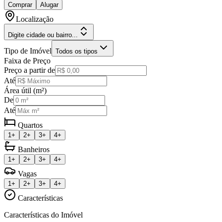
Comprar
Alugar
Localização
Digite cidade ou bairro...
Tipo de Imóvel
Todos os tipos
Faixa de Preço
Preço a partir de
Até
Área útil (m²)
De
Até
Quartos
1+
2+
3+
4+
Banheiros
1+
2+
3+
4+
Vagas
1+
2+
3+
4+
Características
Características do Imóvel