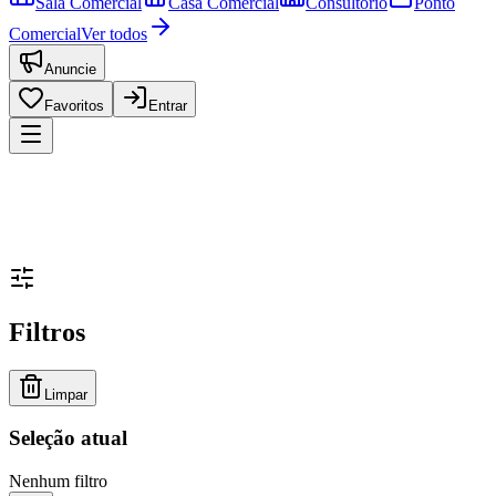
Sala Comercial
Casa Comercial
Consultório
Ponto
Comercial
Ver todos
Anuncie
Favoritos
Entrar
Filtros
Limpar
Seleção atual
Nenhum filtro