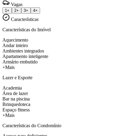
Vagas
1+
2+
3+
4+
Características
Características do Imóvel
Aquecimento
Andar inteiro
Ambientes integrados
Apartamento inteligente
Armário embutido
+Mais
Lazer e Esporte
Academia
Área de lazer
Bar na piscina
Brinquedoteca
Espaço fitness
+Mais
Características do Condomínio
Acesso para deficientes