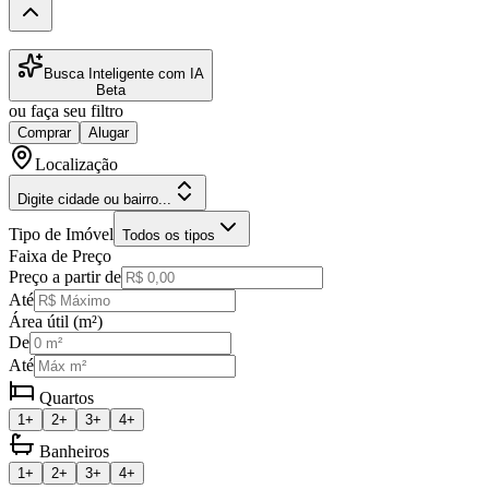
Busca Inteligente com IA
Beta
ou faça seu filtro
Comprar
Alugar
Localização
Digite cidade ou bairro...
Tipo de Imóvel
Todos os tipos
Faixa de Preço
Preço a partir de
Até
Área útil (m²)
De
Até
Quartos
1+
2+
3+
4+
Banheiros
1+
2+
3+
4+