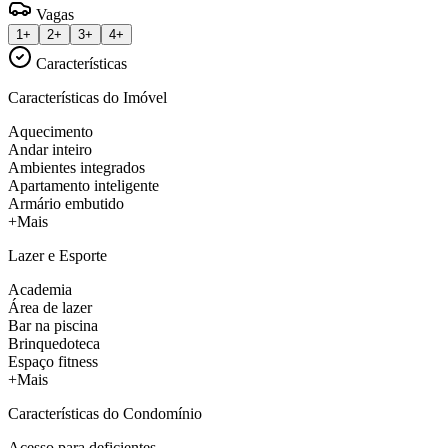
Vagas
1+
2+
3+
4+
Características
Características do Imóvel
Aquecimento
Andar inteiro
Ambientes integrados
Apartamento inteligente
Armário embutido
+Mais
Lazer e Esporte
Academia
Área de lazer
Bar na piscina
Brinquedoteca
Espaço fitness
+Mais
Características do Condomínio
Acesso para deficientes