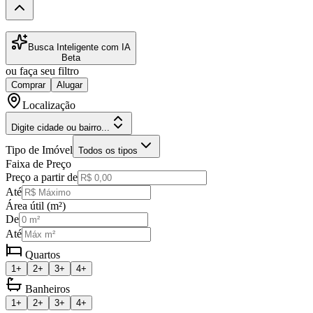
Busca Inteligente com IA
Beta
ou faça seu filtro
Comprar
Alugar
Localização
Digite cidade ou bairro...
Tipo de Imóvel
Todos os tipos
Faixa de Preço
Preço a partir de
Até
Área útil (m²)
De
Até
Quartos
1+
2+
3+
4+
Banheiros
1+
2+
3+
4+