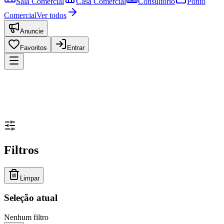
Sala Comercial
Casa Comercial
Consultório
Ponto
Comercial
Ver todos
Anuncie
Favoritos
Entrar
Filtros
Limpar
Seleção atual
Nenhum filtro