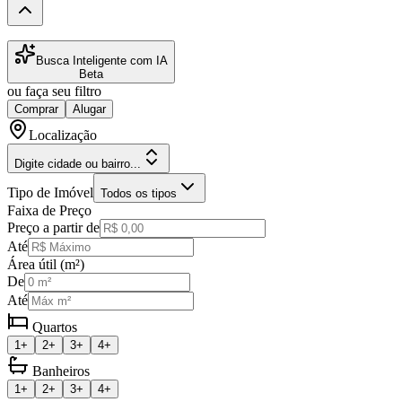
Busca Inteligente com IA
Beta
ou faça seu filtro
Comprar
Alugar
Localização
Digite cidade ou bairro...
Tipo de Imóvel
Todos os tipos
Faixa de Preço
Preço a partir de
Até
Área útil (m²)
De
Até
Quartos
1+
2+
3+
4+
Banheiros
1+
2+
3+
4+