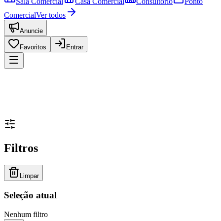
Sala Comercial
Casa Comercial
Consultório
Ponto
Comercial
Ver todos
Anuncie
Favoritos
Entrar
Filtros
Limpar
Seleção atual
Nenhum filtro