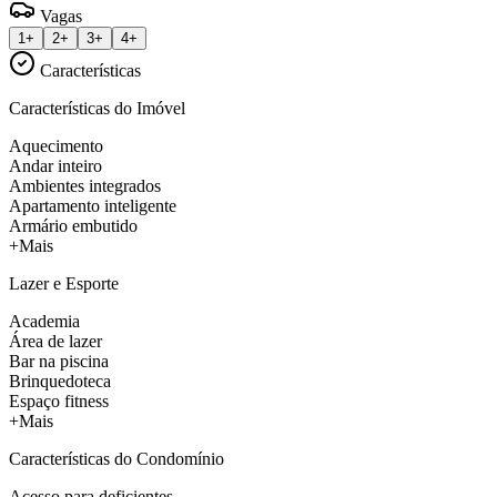
Vagas
1+
2+
3+
4+
Características
Características do Imóvel
Aquecimento
Andar inteiro
Ambientes integrados
Apartamento inteligente
Armário embutido
+Mais
Lazer e Esporte
Academia
Área de lazer
Bar na piscina
Brinquedoteca
Espaço fitness
+Mais
Características do Condomínio
Acesso para deficientes