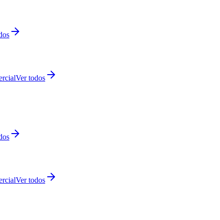
dos
rcial
Ver todos
dos
rcial
Ver todos