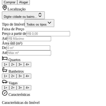
Comprar
Alugar
Localização
Digite cidade ou bairro...
Tipo de Imóvel
Todos os tipos
Faixa de Preço
Preço a partir de
Até
Área útil (m²)
De
Até
Quartos
1+
2+
3+
4+
Banheiros
1+
2+
3+
4+
Vagas
1+
2+
3+
4+
Características
Características do Imóvel