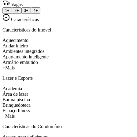
Vagas
1+
2+
3+
4+
Características
Características do Imóvel
Aquecimento
Andar inteiro
Ambientes integrados
Apartamento inteligente
Armário embutido
+Mais
Lazer e Esporte
Academia
Área de lazer
Bar na piscina
Brinquedoteca
Espaço fitness
+Mais
Características do Condomínio
Acesso para deficientes