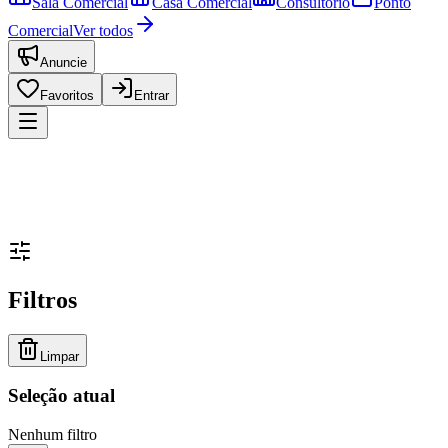
Sala Comercial
Casa Comercial
Consultório
Ponto
Comercial
Ver todos
Anuncie
Favoritos
Entrar
Filtros
Limpar
Seleção atual
Nenhum filtro