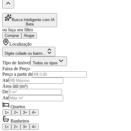
Busca Inteligente com IA
Beta
ou faça seu filtro
Comprar
Alugar
Localização
Digite cidade ou bairro...
Tipo de Imóvel
Todos os tipos
Faixa de Preço
Preço a partir de
Até
Área útil (m²)
De
Até
Quartos
1+
2+
3+
4+
Banheiros
1+
2+
3+
4+