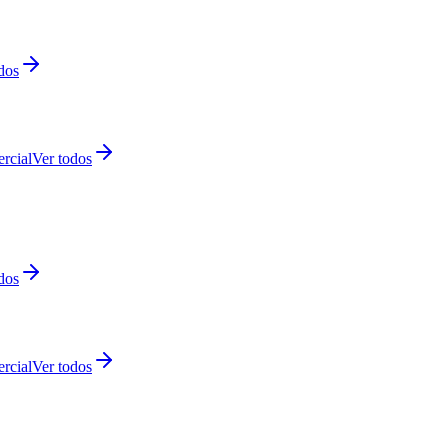
dos
rcial
Ver todos
dos
rcial
Ver todos