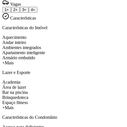
Vagas
1+
2+
3+
4+
Características
Características do Imóvel
Aquecimento
Andar inteiro
Ambientes integrados
Apartamento inteligente
Armário embutido
+Mais
Lazer e Esporte
Academia
Área de lazer
Bar na piscina
Brinquedoteca
Espaço fitness
+Mais
Características do Condomínio
Acesso para deficientes