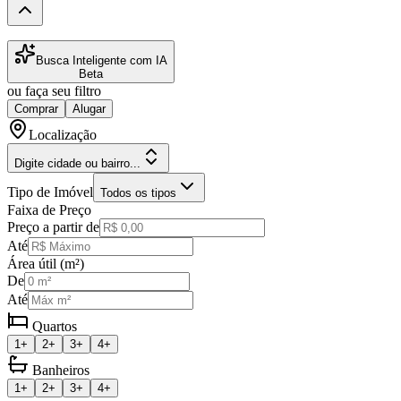
Busca Inteligente com IA
Beta
ou faça seu filtro
Comprar
Alugar
Localização
Digite cidade ou bairro...
Tipo de Imóvel
Todos os tipos
Faixa de Preço
Preço a partir de
Até
Área útil (m²)
De
Até
Quartos
1+
2+
3+
4+
Banheiros
1+
2+
3+
4+