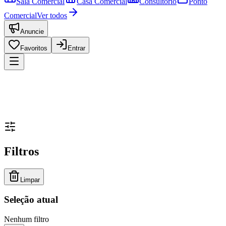
Sala Comercial
Casa Comercial
Consultório
Ponto
Comercial
Ver todos
Anuncie
Favoritos
Entrar
Filtros
Limpar
Seleção atual
Nenhum filtro