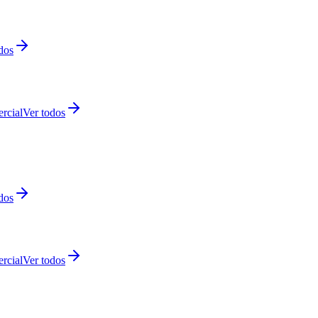
dos
rcial
Ver todos
dos
rcial
Ver todos