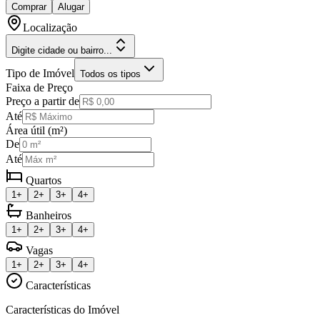
Comprar
Alugar
Localização
Digite cidade ou bairro...
Tipo de Imóvel
Todos os tipos
Faixa de Preço
Preço a partir de
Até
Área útil (m²)
De
Até
Quartos
1+
2+
3+
4+
Banheiros
1+
2+
3+
4+
Vagas
1+
2+
3+
4+
Características
Características do Imóvel