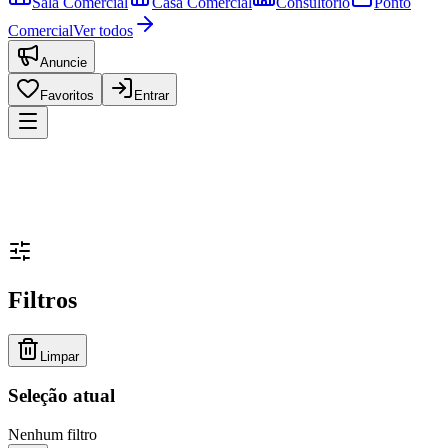
Sala Comercial
Casa Comercial
Consultório
Ponto
Comercial
Ver todos
Anuncie
Favoritos
Entrar
Filtros
Limpar
Seleção atual
Nenhum filtro