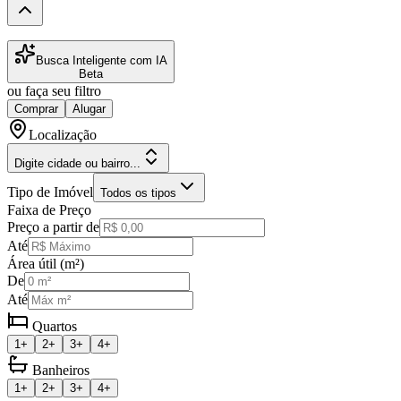
Busca Inteligente com IA
Beta
ou faça seu filtro
Comprar
Alugar
Localização
Digite cidade ou bairro...
Tipo de Imóvel
Todos os tipos
Faixa de Preço
Preço a partir de
Até
Área útil (m²)
De
Até
Quartos
1+
2+
3+
4+
Banheiros
1+
2+
3+
4+