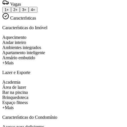
Vagas
1+
2+
3+
4+
Características
Características do Imóvel
Aquecimento
Andar inteiro
Ambientes integrados
Apartamento inteligente
Armário embutido
+Mais
Lazer e Esporte
Academia
Área de lazer
Bar na piscina
Brinquedoteca
Espaço fitness
+Mais
Características do Condomínio
Acesso para deficientes